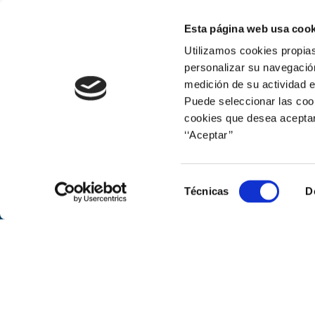
Bolarque
Esta página web usa cook
Utilizamos cookies propias
personalizar su navegación
medición de su actividad e
Puede seleccionar las cook
cookies que desea aceptar
‘‘Aceptar’’
Web corporativa
Selección
Técnicas
D
de
consentimiento
© Naturgy
Avenida de América, 38. 28028 Mad