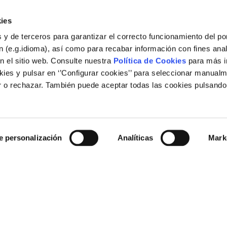
España». Valencia
ies
 y de terceros para garantizar el correcto funcionamiento del por
 (e.g.idioma), así como para recabar información con fines anal
n el sitio web. Consulte nuestra
Política de Cookies
para más i
ies y pulsar en ‘’Configurar cookies’’ para seleccionar manualm
 o rechazar. También puede aceptar todas las cookies pulsando
Legal
Nota legal
e personalización
Analíticas
Mark
Política de cookies
Enlaces de interés
rid (España)
Web corporativa