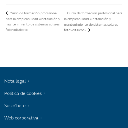
Curso de formación profesional para
Curso de formación profesional
para la empleabilidad «Instalación y
la empleabilidad «Instalación y
mantenimiento de sistemas solares
mantenimiento de sistemas solares
fotovoltaicos»
fotovoltaicos»
Nota legal
Política de cookies
Suscríbete
Web corporativa