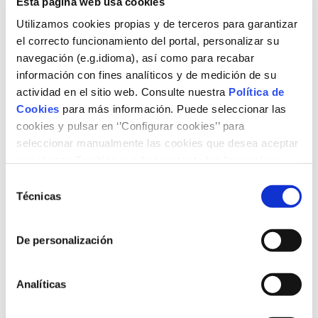
Esta página web usa cookies
Utilizamos cookies propias y de terceros para garantizar
10:30 Inauguración
María Eugenia Coronado
, directora general,
el correcto funcionamiento del portal, personalizar su
navegación (e.g.idioma), así como para recabar
Fundación Naturgy
información con fines analíticos y de medición de su
10:40h Conversación sobre Objetivos
actividad en el sitio web. Consulte nuestra
Política de
ambientales
moderada por
Manuel Planelles
, redactor
Cookies
para más información. Puede seleccionar las
de cambio climático, medio ambiente y energía de El País
cookies y pulsar en ‘’Configurar cookies’’ para
Óscar Barrero
, socio responsable de Energía, PwC
seleccionar manualmente las cookies que desea aceptar
España
o rechazar. También puede aceptar todas las cookies
Luis Robles
, socio, Liken Carbon Hub
pulsando el botón ‘‘Aceptar’’
Selección
11:30 Clausura
Técnicas
de
José Manuel Morán
, vicepresidente, Capítulo
consentimiento
Español del Club de Roma
De personalización
Analíticas