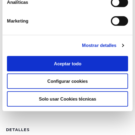
Más información del curso
aquí
.
Analíticas
Marketing
Del 1 al 3 de diciembre de 2025
Mostrar detalles
Formación de 20 horas
Aceptar todo
Más información
Configurar cookies
Solo usar Cookies técnicas
+ Añadir a Google Calendar
+ Añadir a iCalendar
DETALLES