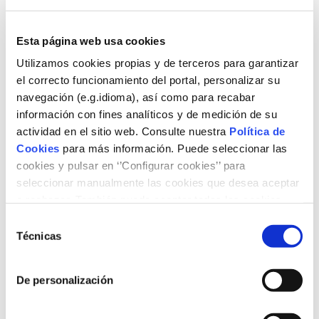
Esta página web usa cookies
Desde Fundación Naturgy impulsamos esta formación
Utilizamos cookies propias y de terceros para garantizar
profesionalizadora en prevención de riesgos laborales
el correcto funcionamiento del portal, personalizar su
para trabajos de albañilería de 20h, conforme al VII
navegación (e.g.idioma), así como para recabar
Convenio General del Sector de la Construcción, en
información con fines analíticos y de medición de su
colaboración con Plataforma por el Empleo Verde y
actividad en el sitio web. Consulte nuestra
Política de
Fundación Nova Feina.
Cookies
para más información. Puede seleccionar las
Este curso permitirá obtener el certificado obligatorio en
cookies y pulsar en ‘’Configurar cookies’’ para
PRL para el desempeño de trabajos de albañilería en el
seleccionar manualmente las cookies que desea aceptar
sector de la construcción.
o rechazar. También puede aceptar todas las cookies
pulsando el botón ‘‘Aceptar’’
Duración de la formación:
20 horas
Selección
Modalidad:
presencial
Técnicas
de
Ubicación:
Avenida Generalitat Valenciana 11 Bajo,
consentimiento
Catarroja.
De personalización
Horario:
1, 2 y 3 de diciembre de 2025 de 08:00 – 15:00
h (excepto día 3: hasta 14:00 h)