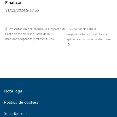
Finaliza:
31/12/2024 @ 17:00
Curso de FP para la
Presentación del informe «El impacto del
Pacto Verde en la industria de la UE:
empleabilidad «Sostenibilidad
medidas adoptadas y retos futuro»
aplicada al sistema productivo»
Nota legal
Política de cookies
Suscríbete