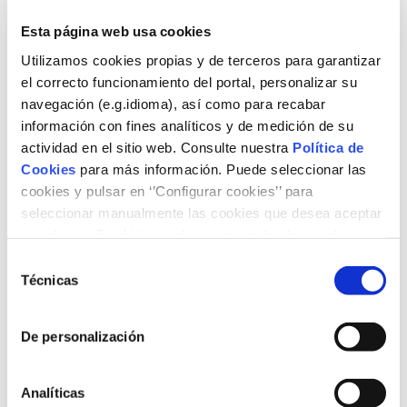
de formación profesionalizadora becado en materia de
mantenimiento de parques eólicos.
Esta página web usa cookies
Utilizamos cookies propias y de terceros para garantizar
Este curso está certificado por Fundación Naturgy y la
el correcto funcionamiento del portal, personalizar su
Universidad Politécnica de Madrid (UPM), en
navegación (e.g.idioma), así como para recabar
colaboración con la Plataforma por el Empleo y el
Emprendimiento Verde.
información con fines analíticos y de medición de su
actividad en el sitio web. Consulte nuestra
Política de
Los destinatarios son preferentemente personas en
Cookies
para más información. Puede seleccionar las
situación de desempleo que quieran adquirir
cookies y pulsar en ‘’Configurar cookies’’ para
competencias profesionales en el sector de la energía
seleccionar manualmente las cookies que desea aceptar
eólica, dotándoles de habilidades para el correcto
o rechazar. También puede aceptar todas las cookies
desempeño en el mantenimiento de parques eólicos y
pulsando el botón ‘‘Aceptar’’
facilitándoles su inserción o mejora laboral.
Selección
Técnicas
de
Más información,
aquí
.
consentimiento
De personalización
Analíticas