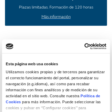
Plazas limitadas. Formación de 120 horas
Más información
Inscripción al Programa de
Formación Profesionalizadora
para la empleabilidad en
Esta página web usa cookies
Instaladores de gas Tipo B –
Utilizamos cookies propias y de terceros para garantizar
abril/mayo 2026_Mañana
el correcto funcionamiento del portal, personalizar su
navegación (e.g.idioma), así como para recabar
Datos del participante
información con fines analíticos y de medición de su
actividad en el sitio web. Consulte nuestra
Política de
Cookies
para más información. Puede seleccionar las
cookies y pulsar en ‘’Configurar cookies’’ para
Nombre y apellidos:
*