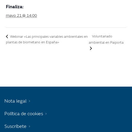
Finaliza:
mayo 21 @ 14:00
Voluntariado
Webinar «Las principales variables ambientales en
plantas de biometano en España»
ambiental en Paiporta
Nota legal
Política de cookies
Suscríbete