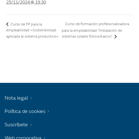
25/11/2024 @ 19:30
Curso de formación profesionalizadora
Curso de FP para la
empleabilidad «Sostenibilidad
para la empleabilidad “Instalación de
aplicada al sistema productivo»
sistemas solares fotovoltaicos”
Nota legal
Política de cookies
Suscríbete
Web corporativa