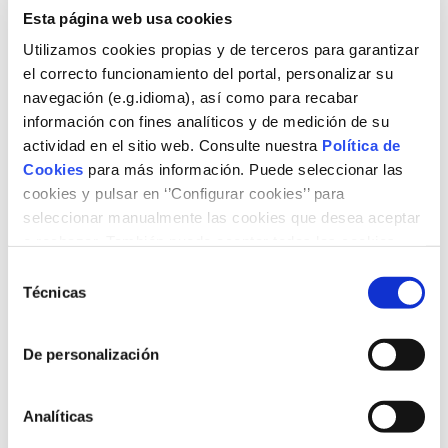
al sistema productivo dirigido a profesorado de
Esta página web usa cookies
Formación Profesional.
Utilizamos cookies propias y de terceros para garantizar
Fechas y Horarios:
el correcto funcionamiento del portal, personalizar su
Curso profundización impartido en horario de tarde (M y
navegación (e.g.idioma), así como para recabar
J): 4, 6, 11, 13, 18, 20 y 25 de noviembre, de 16:30 a
información con fines analíticos y de medición de su
19:30 horas.
actividad en el sitio web. Consulte nuestra
Política de
Cookies
para más información. Puede seleccionar las
Modalidad: 21h online síncrono y 9h trabajo individual
cookies y pulsar en ‘’Configurar cookies’’ para
Más información
,
aquí
.
seleccionar manualmente las cookies que desea aceptar
o rechazar. También puede aceptar todas las cookies
Si deseas recibir más información, puedes enviar un
pulsando el botón ‘‘Aceptar’’
Selección
correo electrónico a
fp_fundacion@naturgy.com
.
Técnicas
de
Inscríbete
consentimiento
De personalización
Analíticas