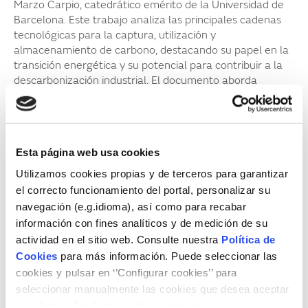
Marzo Carpio, catedrático emérito de la Universidad de
Barcelona. Este trabajo analiza las principales cadenas
tecnológicas para la captura, utilización y
almacenamiento de carbono, destacando su papel en la
transición energética y su potencial para contribuir a la
descarbonización industrial. El documento aborda
también sus beneficios climáticos, su grado de desarrollo
y sus perspectivas de implementación en distintos
contextos geográficos.
Programa
Esta página web usa cookies
Utilizamos cookies propias y de terceros para garantizar
09:30h Apertura
el correcto funcionamiento del portal, personalizar su
navegación (e.g.idioma), así como para recabar
Rafael Villaseca
, presidente, Fundación Naturgy
información con fines analíticos y de medición de su
09:40h Presentación del informe “Gestión del CO
actividad en el sitio web. Consulte nuestra
Política de
2
atmosférico: una introducción a las tecnologías”
Cookies
para más información. Puede seleccionar las
cookies y pulsar en ‘’Configurar cookies’’ para
Mariano Marzo
, catedrático emérito de la
seleccionar manualmente las cookies que desea aceptar
Universidad de Barcelona
o rechazar. También puede aceptar todas las cookies