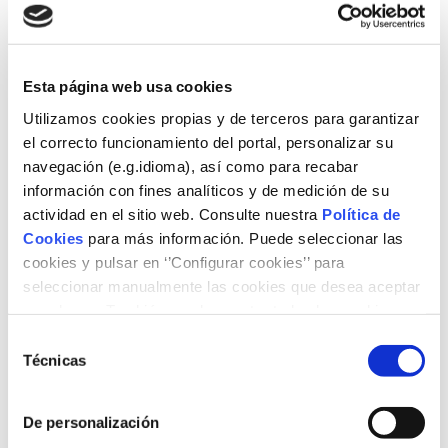
Conversaremos en esta ocasión con dos especialistas
sobre las
Absorciones de CO₂
, para entender su alcance,
cómo contribuyen a la mitigación de emisiones y cuáles
son sus perspectivas de desarrollo.
Esta página web usa cookies
Utilizamos cookies propias y de terceros para garantizar
Visita en este enlace todas
las
Conversaciones
anteriores.
el correcto funcionamiento del portal, personalizar su
navegación (e.g.idioma), así como para recabar
Programa
información con fines analíticos y de medición de su
actividad en el sitio web. Consulte nuestra
Política de
12:00 Inauguración
Cookies
para más información. Puede seleccionar las
María Eugenia Coronado
, directora general,
cookies y pulsar en ‘’Configurar cookies’’ para
Fundación Naturgy
seleccionar manualmente las cookies que desea aceptar
12:10 Conversación sobre Absorciones de
o rechazar. También puede aceptar todas las cookies
CO₂
, moderada por
Luis Robles
, socio director en Liken
pulsando el botón ‘‘Aceptar’’
Selección
Carbon Hub
Técnicas
de
Enrique Enciso,
socio fundador de Grupo Sylvestris
consentimiento
Alejandra Landeira
, responsable de Contratación
de CO₂ y Transición Energética de Naturgy
De personalización