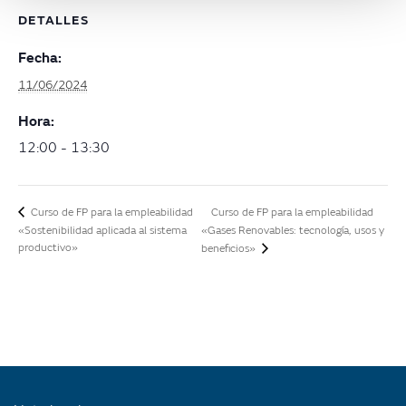
DETALLES
Fecha:
11/06/2024
Hora:
12:00 - 13:30
Curso de FP para la empleabilidad
Curso de FP para la empleabilidad
«Sostenibilidad aplicada al sistema
«Gases Renovables: tecnología, usos y
productivo»
beneficios»