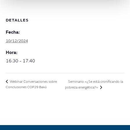
DETALLES
Fecha:
10/12/2024
Hora:
16:30 - 17:40
Seminario «¿Se está cronificando la
Webinar Conversaciones sobre
Conclusiones COP29 Bakú
pobreza energética?»