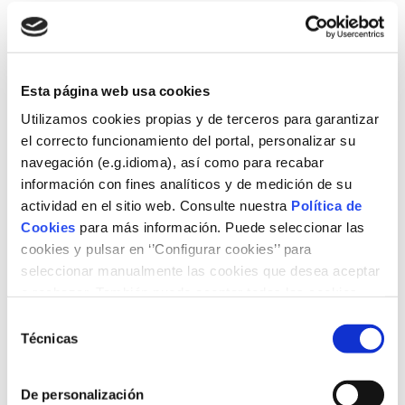
Conversaremos en esta ocasión con dos especialistas
sobre
Sostenibilidad y ciudades
, para explorar
estrategias clave que promuevan la sostenibilidad en un
mundo cada vez más urbanizado, donde las ciudades
Esta página web usa cookies
juegan un papel crucial contra el cambio climático.
Utilizamos cookies propias y de terceros para garantizar
Visita en este enlace todas
el correcto funcionamiento del portal, personalizar su
las
Conversaciones
anteriores.
navegación (e.g.idioma), así como para recabar
Programa
información con fines analíticos y de medición de su
actividad en el sitio web. Consulte nuestra
Política de
16:30 Inauguración
Cookies
para más información. Puede seleccionar las
María Eugenia Coronado
, directora general,
cookies y pulsar en ‘’Configurar cookies’’ para
Fundación Naturgy
seleccionar manualmente las cookies que desea aceptar
o rechazar. También puede aceptar todas las cookies
16:40 Conversación sobre Sostenibilidad y
pulsando el botón ‘‘Aceptar’’
ciudades
moderada por
Rebeca Gimeno
, periodista
Selección
Noticias Cuatro
Técnicas
de
Nuria Rodríguez
, directora de Medioambiente y
consentimiento
Responsabilidad Social, Naturgy
De personalización
Julio Lumbreras
, profesor de la Universidad