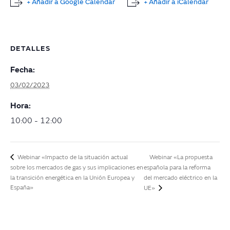
+ Añadir a Google Calendar
+ Añadir a iCalendar
DETALLES
Fecha:
03/02/2023
Hora:
10:00 - 12:00
Webinar «La propuesta
Webinar «Impacto de la situación actual
sobre los mercados de gas y sus implicaciones en
española para la reforma
la transición energética en la Unión Europea y
del mercado eléctrico en la
España»
UE»