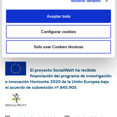
Mostrar detalles
11.35h. Presentación del proyecto EPIU Getafe.
Presentación de la Oficina de Hogares Saludables de
Aceptar todo
Getafe
Alejandro
López Parejo,
Responsable de la Oficina
Configurar cookies
de Hogares Saludables, Ayuntamiento de Getafe
12.00h. Fin del evento
Solo usar Cookies técnicas
El proyecto SocialWatt ha recibido
financiación del programa de investigación
e innovación Horizonte 2020 de la Unión Europea bajo
el acuerdo de subvención nº.845.905.