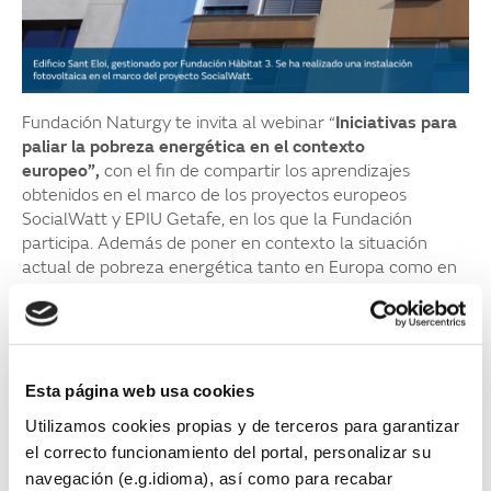
Fundación Naturgy te invita al webinar “
Iniciativas para
paliar la pobreza energética en el contexto
europeo”,
con el fin de compartir los aprendizajes
obtenidos en el marco de los proyectos europeos
SocialWatt y EPIU Getafe, en los que la Fundación
participa. Además de poner en contexto la situación
actual de pobreza energética tanto en Europa como en
España, tendremos oportunidad de repasar la actualidad
normativa y conocer casos prácticos de éxito llevados a
cabo en ambos proyectos.
Programa
Esta página web usa cookies
Utilizamos cookies propias y de terceros para garantizar
10.00h. Inauguración
el correcto funcionamiento del portal, personalizar su
Ester Sevilla García,
Directora de Proyectos
navegación (e.g.idioma), así como para recabar