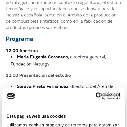
estratégico, analizando el contexto regulatorio, el estado
tecnológico y las oportunidades que se derivan para la
industria española, tanto en el ámbito de la producción
de combustibles sintéticos, como en la fabricación de
productos químicos sostenibles.
Programa
12:00 Apertura
María Eugenia Coronado
, directora general,
Fundación Naturgy
12:10 Presentación del estudio
Soraya Prieto Fernández
, directora del Área de
Circularidad, Tecnalia
12:30
Coloquio
moderado por
Paula María Álvarez
,
redactora de Economía especializada en Empresas y
Esta página web usa cookies
Energía de EL MUNDO
Utilizamos cookies propias y de terceros para garantizar