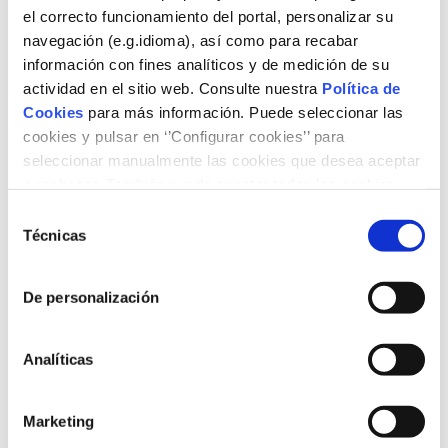
Eduardo González Fernández
, subdirector general
el correcto funcionamiento del portal, personalizar su
de Mitigación del Cambio Climático, Oficina Española
navegación (e.g.idioma), así como para recabar
del Cambio Climático, MITERD
información con fines analíticos y de medición de su
Jesús Chapado
, director de Innovación, Naturgy
actividad en el sitio web. Consulte nuestra
Política de
José Luis Elejalde
, director de la Unidad de
Cookies
para más información. Puede seleccionar las
Transición Energética, Climática y Urbana, Tecnalia
cookies y pulsar en ‘’Configurar cookies’’ para
Mariano García Hoyos
, director de Sostenibilidad,
seleccionar manualmente las cookies que desea aceptar
Holcim España
o rechazar. También puede aceptar todas las cookies
pulsando el botón ‘‘Aceptar’’
Selección
13:30
Cierre
Técnicas
de
consentimiento
De personalización
Analíticas
9 de abril de 2026
Auditorio Naturgy (Av. América 38, Madrid).
Marketing
Inscripción online