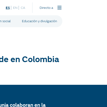
ES
EN
CA
Directo a
n social
Educación y divulgación
nde en Colombia
nja colaboran en la