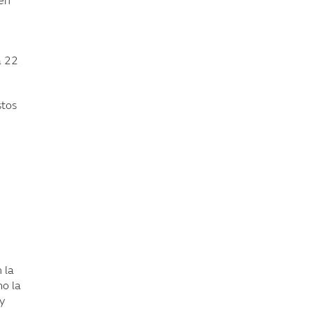
 en
a 22
stos
 la
mo la
y