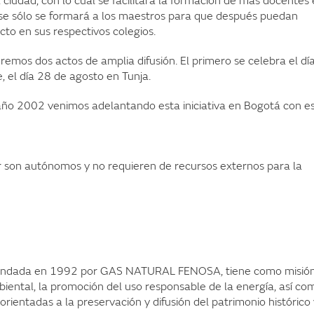
 ciudad, con lo cual se facilitará la formación de más docentes
se sólo se formará a los maestros para que después puedan
to en sus respectivos colegios.
dremos dos actos de amplia difusión. El primero se celebra el dí
, el día 28 de agosto en Tunja.
año 2002 venimos adelantando esta iniciativa en Bogotá con e
ir son autónomos y no requieren de recursos externos para la
fundada en 1992 por GAS NATURAL FENOSA, tiene como misión
iental, la promoción del uso responsable de la energía, así co
rientadas a la preservación y difusión del patrimonio histórico 