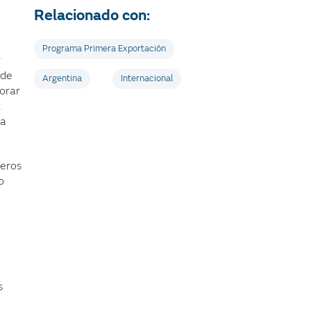
Relacionado con:
Programa Primera Exportación
r
 de
Argentina
Internacional
orar
l
la
meros
o
s