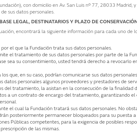
ndación), con domicilio en Av. San Luis nº 77, 28033 Madrid, y
 de sus datos personales.
, BASE LEGAL, DESTINATARIOS Y PLAZO DE CONSERVACIÓ
uación, encontrará la siguiente información para cada uno de l
por el que la Fundación trata sus datos personales.
mite el tratamiento de sus datos personales por parte de la Fu
base sea su consentimiento, usted tendrá derecho a revocarlo e
 los que, en su caso, podrían comunicarse sus datos personales
s datos personales algunos proveedores y prestadores de servi
 del tratamiento, la asistan en la consecución de la finalidad 
os a un contrato de encargo del tratamiento, garantizando el
ersonal.
nte el cual la Fundación tratará sus datos personales. No obsta
podrán posteriormente permanecer bloqueados para su puesta a di
ciones Públicas competentes, para la exigencia de posibles resp
 prescripción de las mismas.