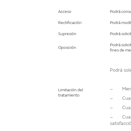
Acceso
Podrá consu
Rectificación
Podrá modif
Supresión
Podrá solici
Podrá solic
Oposición
fines de me
Podrá soli
– Mientra
Limitación del
tratamiento
– Cuando e
– Cuando 
– Cuando 
satisfacci