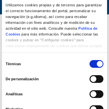
Utilizamos cookies propias y de terceros para garantizar
el correcto funcionamiento del portal, personalizar su
navegación (e.g.idioma), así como para recabar
información con fines analíticos y de medición de su
actividad en el sitio web. Consulte nuestra
Política de
Cookies
para más información. Puede seleccionar las
cookies y pulsar en ‘’Configurar cookies’’ para
seleccionar manualmente las cookies que desea aceptar
o rechazar. También puede aceptar todas las cookies
pulsando el botón ‘‘Aceptar’’
Selección
Técnicas
de
consentimiento
De personalización
13/11/2012
Brasil
Analíticas