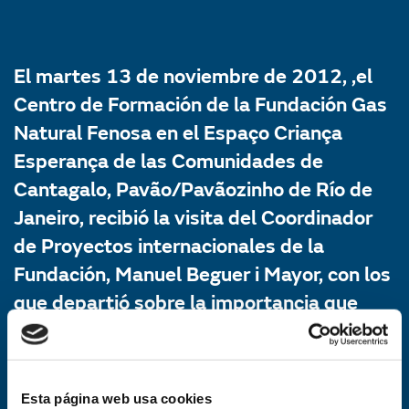
El martes 13 de noviembre de 2012, ,el
Centro de Formación de la Fundación Gas
Natural Fenosa en el Espaço Criança
Esperança de las Comunidades de
Cantagalo, Pavão/Pavãozinho de Río de
Janeiro, recibió la visita del Coordinador
de Proyectos internacionales de la
Fundación, Manuel Beguer i Mayor, con los
que departió sobre la importancia que
tiene el centro para ellos y debatió sobre
las mejoras que se podrían realizar para
mejorar sus prestaciones.
Esta página web usa cookies