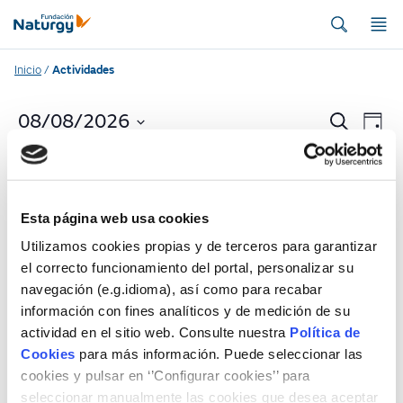
Inicio
/
Actividades
A
A
08/08/2026
Buscar
Día
Seleccionar
c
c
fecha.
No actividades scheduled for 08/08/2026. Jump
t
to the
next upcoming actividades
.
t
i
Esta página web usa cookies
i
v
Utilizamos cookies propias y de terceros para garantizar
v
el correcto funcionamiento del portal, personalizar su
i
Anterior día
Siguiente día
navegación (e.g.idioma), así como para recabar
d
i
información con fines analíticos y de medición de su
Añadir al calendario
a
actividad en el sitio web. Consulte nuestra
Política de
d
Cookies
para más información. Puede seleccionar las
d
cookies y pulsar en ‘’Configurar cookies’’ para
a
V
seleccionar manualmente las cookies que desea aceptar