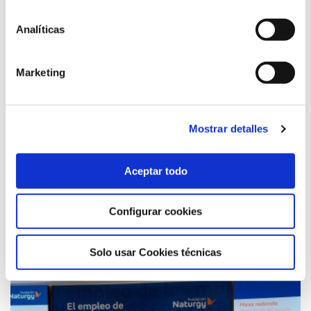
Analíticas
Marketing
Mostrar detalles
La pobreza energética oculta en hogares
Aceptar todo
vulnerables se reduce un 12% mediante
las iniciativas de rehabilitación exprés de
las viviendas
Configurar cookies
27/06/2023
Solo usar Cookies técnicas