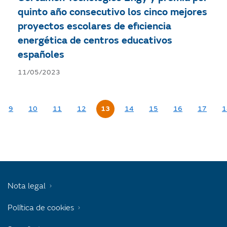
quinto año consecutivo los cinco mejores
proyectos escolares de eficiencia
energética de centros educativos
españoles
11/05/2023
9
10
11
12
13
14
15
16
17
1
Nota legal
Política de cookies