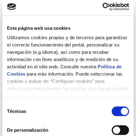
Esta página web usa cookies
Fundación Naturgy otorga el Premio a la
Utilizamos cookies propias y de terceros para garantizar
el correcto funcionamiento del portal, personalizar su
Investigación y la Innovación Tecnológica
navegación (e.g.idioma), así como para recabar
en el ámbito energético a un proyecto de
información con fines analíticos y de medición de su
captura y reducción de CO2 del Instituto
actividad en el sitio web. Consulte nuestra
Política de
de Bioeconomía de la Universidad de
Cookies
para más información. Puede seleccionar las
Valladolid
cookies y pulsar en ‘’Configurar cookies’’ para
seleccionar manualmente las cookies que desea aceptar
29/06/2023
o rechazar. También puede aceptar todas las cookies
pulsando el botón ‘‘Aceptar’’
Selección
Técnicas
de
consentimiento
De personalización