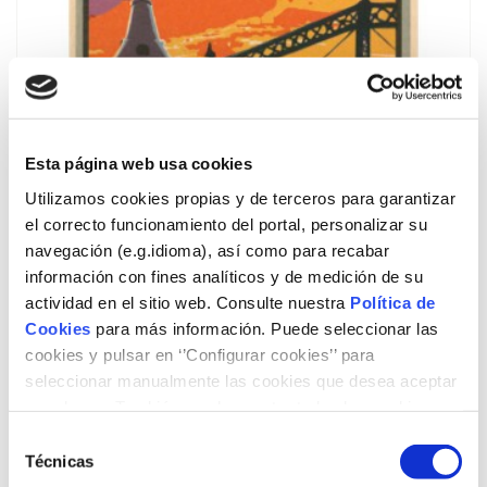
Esta página web usa cookies
Utilizamos cookies propias y de terceros para garantizar
el correcto funcionamiento del portal, personalizar su
navegación (e.g.idioma), así como para recabar
información con fines analíticos y de medición de su
actividad en el sitio web. Consulte nuestra
Política de
Cookies
para más información. Puede seleccionar las
Víctor Oliva Pascuet, Oriol Oliva Sanosa y Pere-A. Fàbregas
Vidal
cookies y pulsar en ‘’Configurar cookies’’ para
Publicidad para una historia. 170 años de
seleccionar manualmente las cookies que desea aceptar
o rechazar. También puede aceptar todas las cookies
compañía
pulsando el botón ‘‘Aceptar’’
Selección
10/12/2013
Técnicas
de