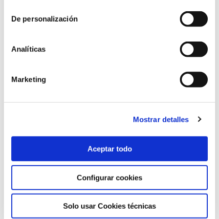
consentimiento
De personalización
Analíticas
Marketing
Mostrar detalles
Aceptar todo
Florentí Moyano i Jimènez
Un modelo de empresa energética local:
Configurar cookies
Gas Reusense (1854 – 1969)
Solo usar Cookies técnicas
10/12/2012