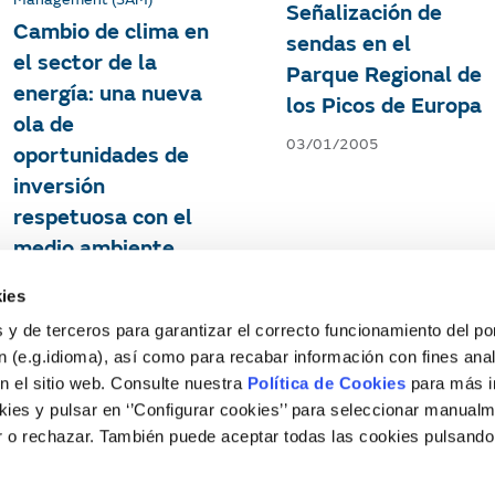
Señalización de
Cambio de clima en
sendas en el
el sector de la
Parque Regional de
energía: una nueva
los Picos de Europa
ola de
03/01/2005
oportunidades de
inversión
respetuosa con el
medio ambiente
03/12/2005
ies
 y de terceros para garantizar el correcto funcionamiento del por
 (e.g.idioma), así como para recabar información con fines anal
1
…
16
17
18
19
20
21
n el sitio web. Consulte nuestra
Política de Cookies
para más i
ies y pulsar en ‘’Configurar cookies’’ para seleccionar manualm
 o rechazar. También puede aceptar todas las cookies pulsando
Legal