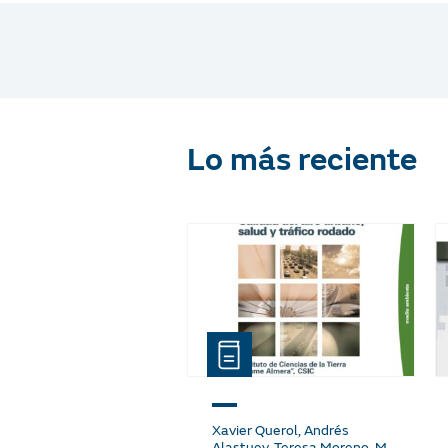
Lo más reciente
Xavier Querol, Andrés
Alastuey, Teresa Moreno, M