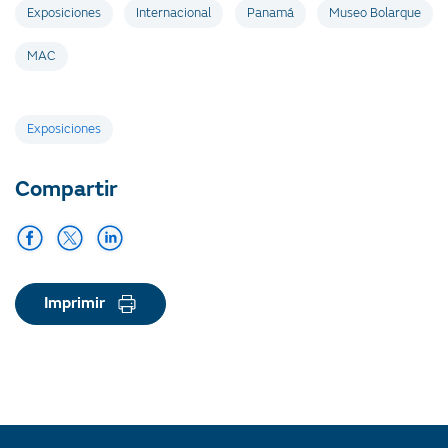
Exposiciones
Internacional
Panamá
Museo Bolarque
MAC
Etiquetas
Exposiciones
Compartir
Imprimir