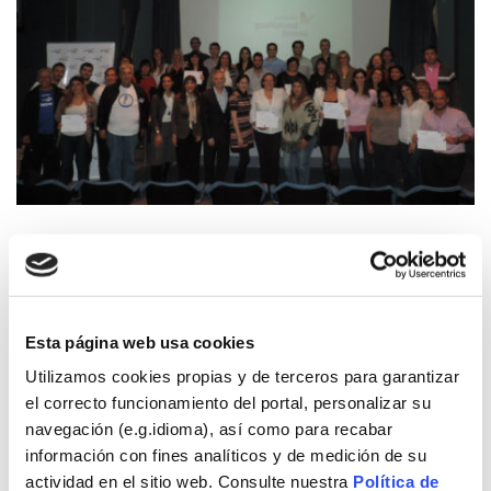
09/06/2015
Argentina
Esta página web usa cookies
“Ampliando Horizontes”, from the ACUARELA
Utilizamos cookies propias y de terceros para garantizar
Organisation, Institute of Special Education and
Integration
el correcto funcionamiento del portal, personalizar su
“Un refugio de amor”, from the Pinazo Community
navegación (e.g.idioma), así como para recabar
Centre
información con fines analíticos y de medición de su
“La Fábrica de dulces sueños”, from the Pequeños
actividad en el sitio web. Consulte nuestra
Política de