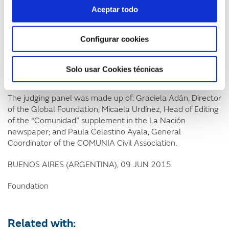
“Trabajar por Seguridad”, from the Aime Nendive Civil
Aceptar todo
Association
“Aprendiendo juntos”, from the Gregorio Mendel Civil
Configurar cookies
Association
“Pibes Limpios”, from Club Atlético Lugano
“Educando Jóvenes en el oficio de camareros
Solo usar Cookies técnicas
profesionales”, from the Nada Civil Association
The judging panel was made up of: Graciela Adán, Director
of the Global Foundation; Micaela Urdínez, Head of Editing
of the “Comunidad” supplement in the La Nación
newspaper; and Paula Celestino Ayala, General
Coordinator of the COMUNIA Civil Association.
BUENOS AIRES (ARGENTINA), 09 JUN 2015
Foundation
Related with: