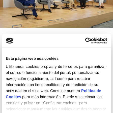
Sesiones completas
Esta página web usa cookies
Políticas industriales y comerciales en
Utilizamos cookies propias y de terceros para garantizar
China, UE y EE.UU.
el correcto funcionamiento del portal, personalizar su
11 de junio de 2025
navegación (e.g.idioma), así como para recabar
información con fines analíticos y de medición de su
actividad en el sitio web. Consulte nuestra
Política de
Cookies
para más información. Puede seleccionar las
cookies y pulsar en ‘’Configurar cookies’’ para
seleccionar manualmente las cookies que desea aceptar