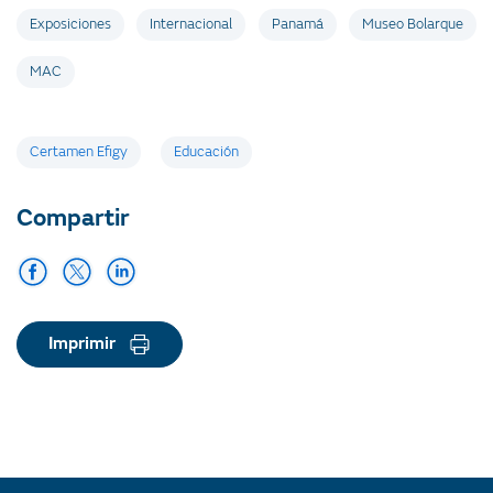
Exposiciones
Internacional
Panamá
Museo Bolarque
MAC
Etiquetas
Certamen Efigy
Educación
Compartir
Imprimir