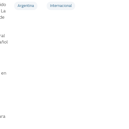
ido
Argentina
Internacional
 La
 de
ral
añol
 en
ara