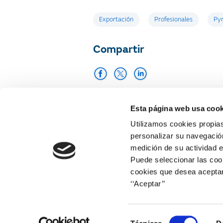
Etiquetas
Exportación
Profesionales
Py
Compartir
Imprimir
Esta página web usa cook
Utilizamos cookies propias
personalizar su navegación
medición de su actividad e
Puede seleccionar las cook
cookies que desea aceptar
‘‘Aceptar’’
Web corporativa
Selección