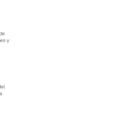
 de
leo y
del
ta