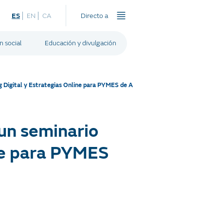
ES
EN
CA
Directo a
n social
Educación y divulgación
g Digital y Estrategias Online para PYMES de A
un seminario
ine para PYMES