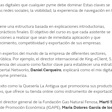
icas digitales que cualquier pyme debe dominar. Estas claves se
s redes sociales, la visibilidad, la experiencia de navegación en 
ene una estructura basada en explicaciones introductorias,
rácticos finales. El objetivo del curso es que cada asistente se
ciones a realizar que sean de inmediata aplicación y que
cimiento, competitividad y exportación de sus empresas.
án expertos del mundo de la empresa de diferentes sectores,
ública. Por ejemplo, el director internacional de King-eClient, S.
riencia del usuario como factor clave para establecer una estra
Abertal Networks,
Daniel Cerqueiro
, explicará como el mix digita
pyme primeriza.
éxito como la Quesería La Antigua que promociona sus product
cks, que ofrece su tienda online como instrumento de exportació
el director general de la Fundación Gas Natural Fenosa,
Martí 
go de Promoción Económica (IGAPE),
María Dolores García de lo