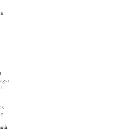
la
L.,
tegia
l
os
n.
Solà
,
s