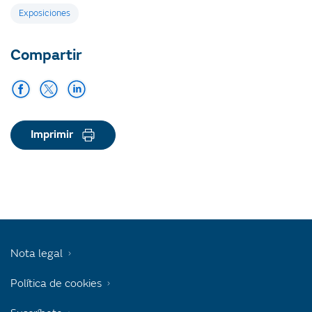
Etiquetas
Exposiciones
Compartir
Imprimir
Nota legal
Política de cookies