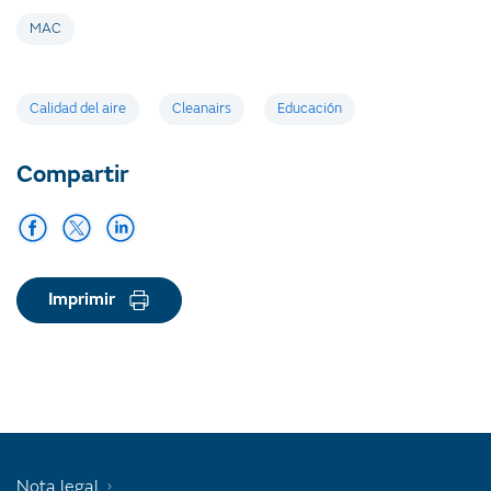
MAC
Etiquetas
Calidad del aire
Cleanairs
Educación
Compartir
Imprimir
Nota legal