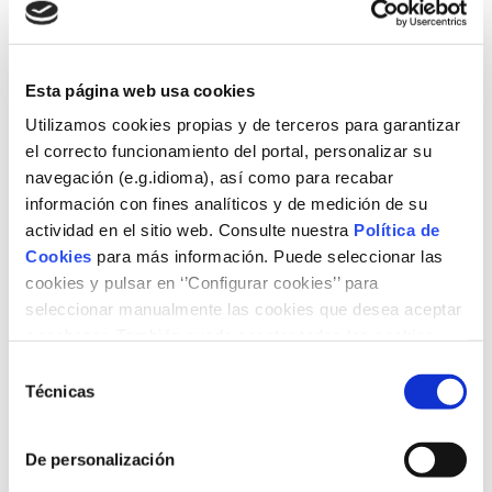
de Economía
y
Competitivida
d de la
Esta página web usa cookies
Comunidad
de Madrid,
Utilizamos cookies propias y de terceros para garantizar
Javier Ruiz
el correcto funcionamiento del portal, personalizar su
Santiago
, la
navegación (e.g.idioma), así como para recabar
Viceconsejera de Políticas Sociales y Familia de la
información con fines analíticos y de medición de su
Comunidad de Madrid,
Miriam Rabaneda
, el Director
actividad en el sitio web. Consulte nuestra
Política de
General de IFEMA,
Eduardo López-Puertas
, y el Director
Cookies
para más información. Puede seleccionar las
de Desarrollo de Negocio de IFEMA,
Carlos González
,
cookies y pulsar en ‘’Configurar cookies’’ para
conocieron de la mano de la directora de Educación,
seleccionar manualmente las cookies que desea aceptar
Divulgación y Patrimonio de la Fundación,
Eva Buch
, una
o rechazar. También puede aceptar todas las cookies
propuesta didáctica compuesta por la exposición
pulsando el botón ‘‘Aceptar’’
interactiva “Energía” y el juego de la calidad del aire
Selección
“Cleanairs”.
Técnicas
de
consentimiento
“Energía”
es una
exposición formada por módulos
De personalización
manipulativos
que muestra las claves del futuro de la
energía y las herramientas a nuestro alcance, para