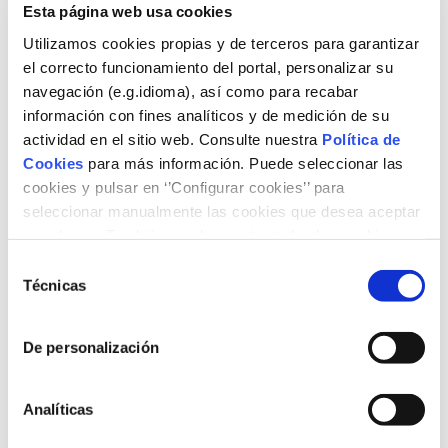
Energías Renovables, especialmente para jóvenes y
Esta página web usa cookies
personas vulnerables, mejorando su empleabilidad
a través de formación y cualificación, tanto en
Utilizamos cookies propias y de terceros para garantizar
empresas por cuenta ajena, como potenciando a
el correcto funcionamiento del portal, personalizar su
aquellos que deseen emprender un negocio propio.
navegación (e.g.idioma), así como para recabar
Al mismo tiempo, impulsan la investigación y
información con fines analíticos y de medición de su
generación de conocimiento en la materia, a través
actividad en el sitio web. Consulte nuestra
Política de
de Retos Sostenibles en los que involucran a los
Cookies
para más información. Puede seleccionar las
diferentes colaboradores del proyecto.
cookies y pulsar en ‘’Configurar cookies’’ para
seleccionar manualmente las cookies que desea aceptar
o rechazar. También puede aceptar todas las cookies
pulsando el botón ‘‘Aceptar’’
Selección
Técnicas
de
consentimiento
De personalización
Analíticas