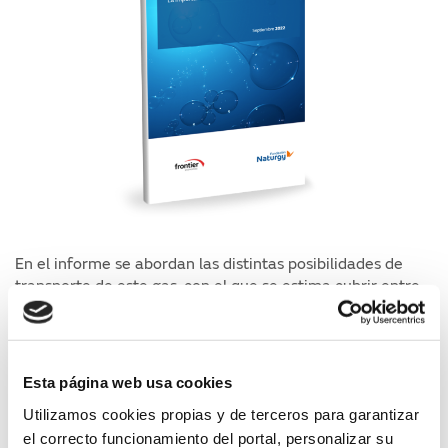
En el informe se abordan las distintas posibilidades de
transporte de este gas, con el que se estima cubrir entre
un 13 y un 25% de la energía mundial en 2050, y cómo el
amoniaco puede jugar un papel
relevante en su transporte, además de ser fundamental
para la producción de fertilizantes, pudiendo sustituir a
Esta página web usa cookies
otros combustibles.
Utilizamos cookies propias y de terceros para garantizar
Autores
el correcto funcionamiento del portal, personalizar su