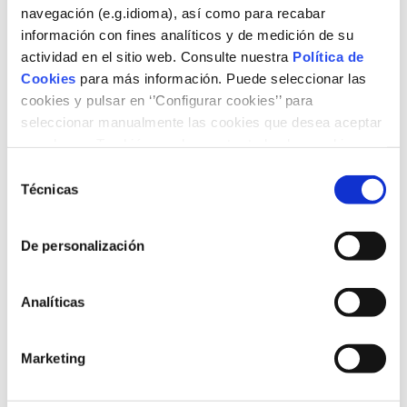
navegación (e.g.idioma), así como para recabar
información con fines analíticos y de medición de su
Frontier Economics
actividad en el sitio web. Consulte nuestra
Política de
Cookies
para más información. Puede seleccionar las
Formatos disponibles
cookies y pulsar en ‘’Configurar cookies’’ para
seleccionar manualmente las cookies que desea aceptar
PDF en español
o rechazar. También puede aceptar todas las cookies
Resumen ejecutivo en inglés
pulsando el botón ‘‘Aceptar’’
Selección
Técnicas
de
Tipo de contenido
consentimiento
Artículos e informes
Videos
De personalización
Tema
Analíticas
Energía y transporte
Energías renovables
Marketing
Medio ambiente
Transición energética