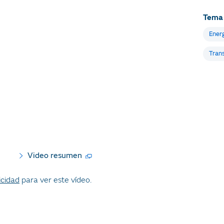
Tema
Ener
Trans
Video resumen
icidad
para ver este vídeo.