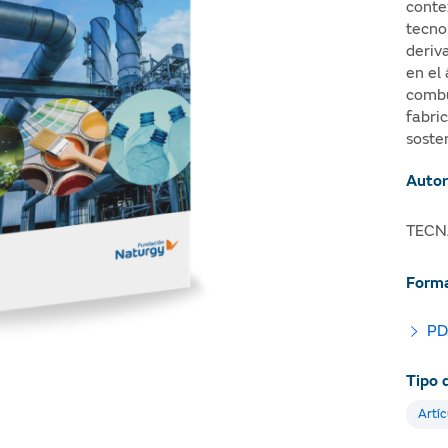
conte
tecno
deriv
en el
combu
fabri
sosten
Autor
TECN
Forma
PD
Tipo 
Artíc