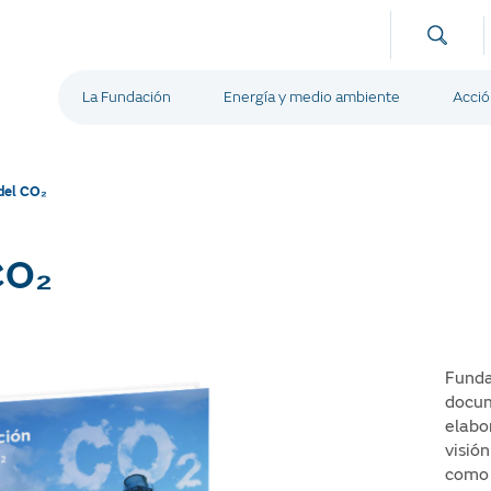
La Fundación
Energía y medio ambiente
Acció
 del CO₂
CO₂
Funda
docu
elabo
visión
como 