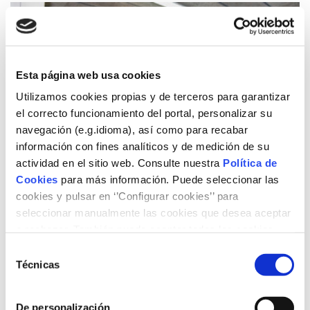
Esta página web usa cookies
Utilizamos cookies propias y de terceros para garantizar
el correcto funcionamiento del portal, personalizar su
navegación (e.g.idioma), así como para recabar
información con fines analíticos y de medición de su
actividad en el sitio web. Consulte nuestra
Política de
Cookies
para más información. Puede seleccionar las
cookies y pulsar en ‘’Configurar cookies’’ para
seleccionar manualmente las cookies que desea aceptar
o rechazar. También puede aceptar todas las cookies
La Escuela de Energía de la Fundación
pulsando el botón ‘‘Aceptar’’
Selección
Naturgy explicará mañana en Arnes
Técnicas
de
cómo hacer un consumo eficiente y
consentimiento
reducir la factura energética
De personalización