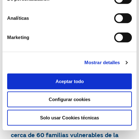
04/09/2019
Analíticas
Marketing
Mostrar detalles
Aceptar todo
Configurar cookies
La Fundación Naturgy y el Ayuntamiento
Solo usar Cookies técnicas
de Santiago de Compostela ayudan a
cerca de 60 familias vulnerables de la