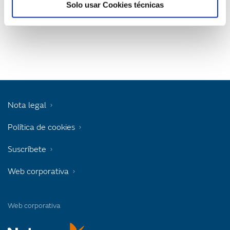
g
Solo usar Cookies técnicas
a
t
i
o
Nota legal
n
Política de cookies
Suscríbete
Web corporativa
Web corporativa