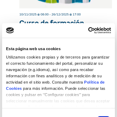
d
i
e
10/11/2025 @ 08:00
-
26/12/2025 @ 17:00
e
Curso de formación
w
s
profesional para la
s
S
empleabilidad «Instalación
N
y mantenimiento de
e
Esta página web usa cookies
a
sistemas solares
Utilizamos cookies propias y de terceros para garantizar
v
a
el correcto funcionamiento del portal, personalizar su
fotovoltaicos»
i
navegación (e.g.idioma), así como para recabar
r
información con fines analíticos y de medición de su
g
c
actividad en el sitio web. Consulte nuestra
Política de
a
Cookies
para más información. Puede seleccionar las
h
t
cookies y pulsar en ‘’Configurar cookies’’ para
seleccionar manualmente las cookies que desea aceptar
i
a
o rechazar. También puede aceptar todas las cookies
o
pulsando el botón ‘‘Aceptar’’
Selección