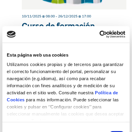
d
i
e
10/11/2025 @ 08:00
-
26/12/2025 @ 17:00
e
Curso de formación
w
s
profesional para la
s
S
empleabilidad «Instalación
N
y mantenimiento de
e
Esta página web usa cookies
a
sistemas solares
Utilizamos cookies propias y de terceros para garantizar
v
a
el correcto funcionamiento del portal, personalizar su
fotovoltaicos»
i
navegación (e.g.idioma), así como para recabar
r
información con fines analíticos y de medición de su
g
c
actividad en el sitio web. Consulte nuestra
Política de
a
Cookies
para más información. Puede seleccionar las
h
t
cookies y pulsar en ‘’Configurar cookies’’ para
seleccionar manualmente las cookies que desea aceptar
i
a
o rechazar. También puede aceptar todas las cookies
o
pulsando el botón ‘‘Aceptar’’
Selección