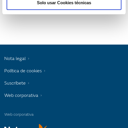
g
Solo usar Cookies técnicas
a
t
i
o
Nota legal
n
Política de cookies
Suscríbete
Web corporativa
Web corporativa