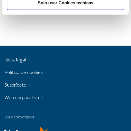
g
Solo usar Cookies técnicas
a
t
i
o
Nota legal
n
Política de cookies
Suscríbete
Web corporativa
Web corporativa