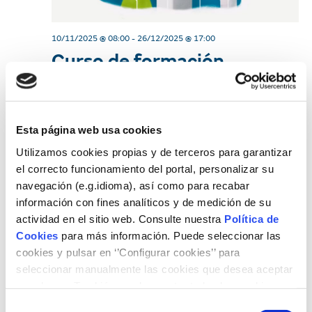
d
i
e
10/11/2025 @ 08:00
-
26/12/2025 @ 17:00
e
Curso de formación
w
s
profesional para la
s
S
empleabilidad «Instalación
N
y mantenimiento de
e
Esta página web usa cookies
a
sistemas solares
Utilizamos cookies propias y de terceros para garantizar
v
a
el correcto funcionamiento del portal, personalizar su
fotovoltaicos»
i
navegación (e.g.idioma), así como para recabar
r
información con fines analíticos y de medición de su
g
c
actividad en el sitio web. Consulte nuestra
Política de
a
Cookies
para más información. Puede seleccionar las
h
t
cookies y pulsar en ‘’Configurar cookies’’ para
seleccionar manualmente las cookies que desea aceptar
i
a
o rechazar. También puede aceptar todas las cookies
o
pulsando el botón ‘‘Aceptar’’
Selección