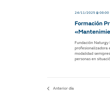
v
i
24/11/2025 @ 08:00
d
Formación Pr
«Mantenimien
a
d
Fundación Naturgy 
profesionalizadora
e
modalidad semiprese
personas en situaci
s
S
e
Anterior día
a