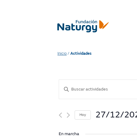
Inicio
/
Actividades
A
Enter
Keyword.
c
Search
for
t
Actividades
27/12/20
Hoy
by
i
Seleccionar
Keyword.
fecha.
En marcha