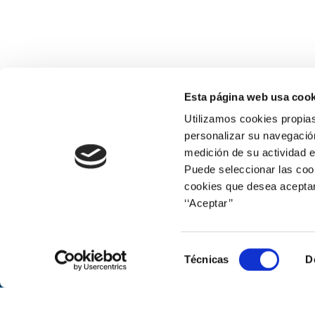
r
c
h
a
Esta página web usa cook
n
Utilizamos cookies propias
personalizar su navegación
d
medición de su actividad e
Puede seleccionar las cook
V
cookies que desea aceptar
‘‘Aceptar’’
i
Web corporativa
e
Selección
Técnicas
D
de
w
consentimiento
s