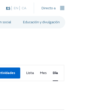
ES
EN
CA
Directo a
n social
Educación y divulgación
A
tividades
Lista
Mes
Día
c
t
i
v