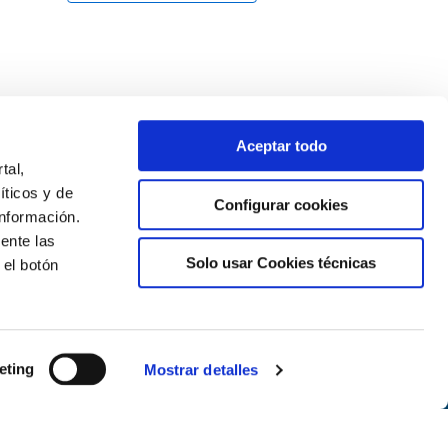
g
a
t
i
Aceptar todo
o
tal,
íticos y de
n
Configurar cookies
nformación.
ente las
Solo usar Cookies técnicas
 el botón
Newsletter
Suscríbete
eting
Mostrar detalles