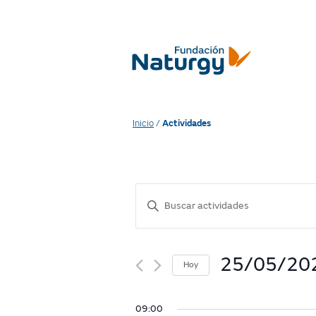
Inicio
/
Actividades
A
Enter
Keyword.
c
Search
for
t
Actividades
25/05/20
Hoy
by
i
Seleccionar
Keyword.
fecha.
09:00