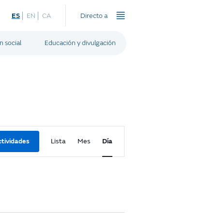
ES
EN
CA
Directo a
n social
Educación y divulgación
A
tividades
Lista
Mes
Día
c
t
i
v