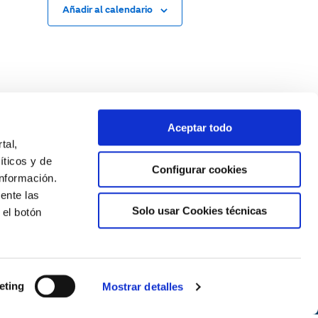
Añadir al calendario
g
a
t
i
o
Aceptar todo
n
tal,
íticos y de
Configurar cookies
nformación.
ente las
Solo usar Cookies técnicas
 el botón
Newsletter
Suscríbete
eting
Mostrar detalles