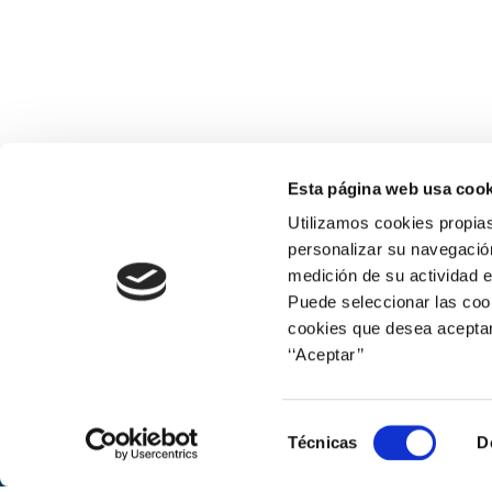
r
c
h
a
n
Esta página web usa cook
Utilizamos cookies propias
d
personalizar su navegación
medición de su actividad e
V
Puede seleccionar las cook
i
cookies que desea aceptar
‘‘Aceptar’’
e
Web corporativa
w
Selección
Técnicas
D
de
s
consentimiento