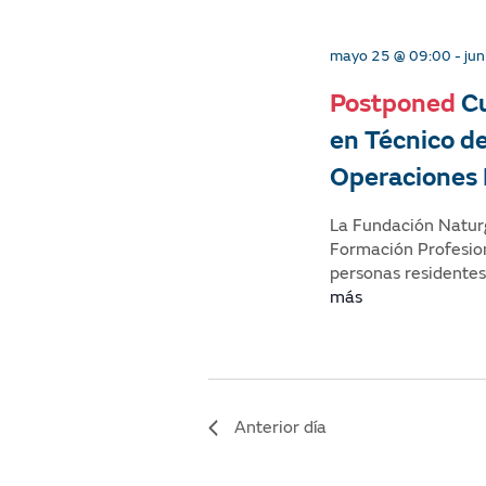
v
i
mayo 25 @ 09:00
-
jun
d
Postponed
Cu
en Técnico d
a
Operaciones 
d
La Fundación Natur
e
Formación Profesion
personas residentes
s
más
S
e
a
Anterior día