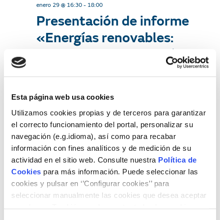
enero 29 @ 16:30
-
18:00
Presentación de informe
«Energías renovables:
desarrollo e integración
social y territorial»
Esta página web usa cookies
VIE
30
Utilizamos cookies propias y de terceros para garantizar
el correcto funcionamiento del portal, personalizar su
navegación (e.g.idioma), así como para recabar
información con fines analíticos y de medición de su
actividad en el sitio web. Consulte nuestra
Política de
Cookies
para más información. Puede seleccionar las
cookies y pulsar en ‘’Configurar cookies’’ para
seleccionar manualmente las cookies que desea aceptar
o rechazar. También puede aceptar todas las cookies
pulsando el botón ‘‘Aceptar’’