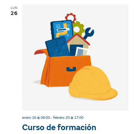
g
LUN
26
a
t
i
o
n
enero 26 @ 08:00
-
febrero 20 @ 17:00
Curso de formación