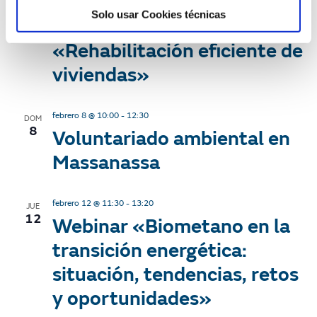
profesional para la
Solo usar Cookies técnicas
empleabilidad en
«Rehabilitación eficiente de
viviendas»
febrero 8 @ 10:00
-
12:30
DOM
8
Voluntariado ambiental en
Massanassa
febrero 12 @ 11:30
-
13:20
JUE
12
Webinar «Biometano en la
transición energética:
situación, tendencias, retos
y oportunidades»