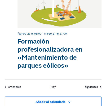
febrero 23 @ 08:00
-
marzo 27 @ 17:00
Formación
profesionalizadora en
«Mantenimiento de
parques eólicos»
Actividades
Actividades
anteriores
Hoy
siguientes
Añadir al calendario