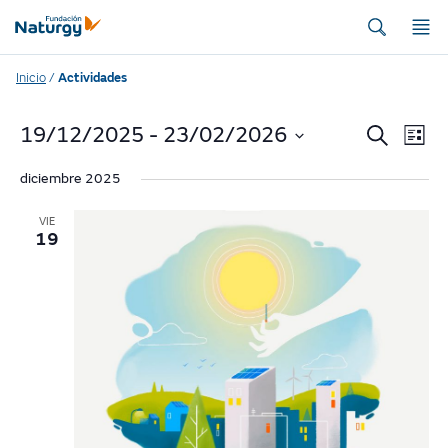
Inicio
/
Actividades
A
A
19/12/2025
 - 
23/02/2026
Buscar
Lista
Seleccionar
c
c
diciembre 2025
fecha.
t
t
VIE
i
19
i
v
v
i
d
i
a
d
d
a
V