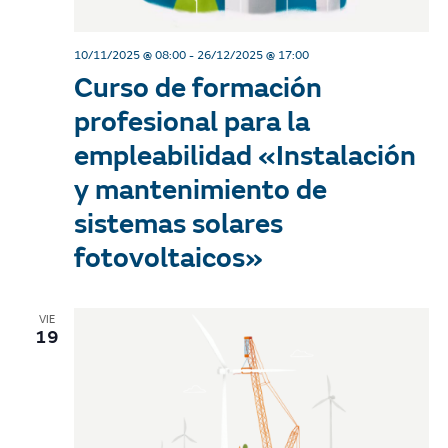
d
i
e
10/11/2025 @ 08:00
-
26/12/2025 @ 17:00
e
Curso de formación
w
s
profesional para la
s
S
empleabilidad «Instalación
N
y mantenimiento de
e
a
sistemas solares
v
a
fotovoltaicos»
i
r
g
c
VIE
a
19
h
t
i
a
o