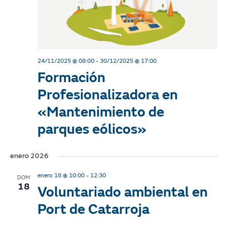
n
n
d
V
i
24/11/2025 @ 08:00
-
30/12/2025 @ 17:00
Formación
e
Profesionalizadora en
w
«Mantenimiento de
s
parques eólicos»
N
enero 2026
a
enero 18 @ 10:00
-
12:30
DOM
18
v
Voluntariado ambiental en
Port de Catarroja
i