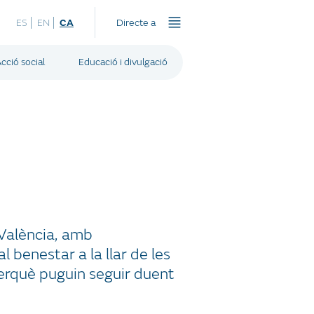
ES
EN
CA
Directe a
cció social
Educació i divulgació
 València, amb
l benestar a la llar de les
perquè puguin seguir duent