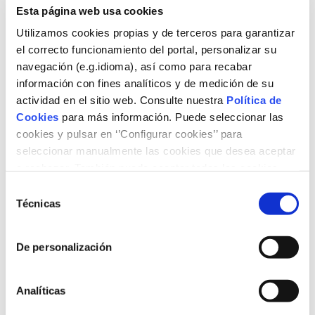
Esta página web usa cookies
Utilizamos cookies propias y de terceros para garantizar
el correcto funcionamiento del portal, personalizar su
navegación (e.g.idioma), así como para recabar
información con fines analíticos y de medición de su
actividad en el sitio web. Consulte nuestra
Política de
Cookies
para más información. Puede seleccionar las
cookies y pulsar en ‘’Configurar cookies’’ para
seleccionar manualmente las cookies que desea aceptar
o rechazar. También puede aceptar todas las cookies
pulsando el botón ‘‘Aceptar’’
Here you can find the presentations from the “Distributed
Selección
generation of electricity: impacts and implementation”
Técnicas
de
seminar, held in Santiago de Compostela on 8 October
consentimiento
2019 by: Pablo Frías, Juan Bogas, Jorge Hidalgo, Franc
De personalización
Comino, José Antonio de Lama and Lucienne Krosse.
Available formats
Analíticas
Presentations