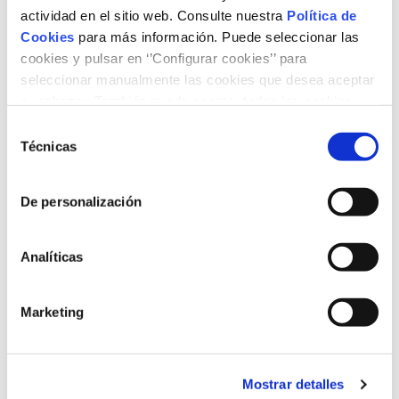
actividad en el sitio web. Consulte nuestra
Política de
Cookies
para más información. Puede seleccionar las
cookies y pulsar en ‘’Configurar cookies’’ para
seleccionar manualmente las cookies que desea aceptar
o rechazar. También puede aceptar todas las cookies
pulsando el botón ‘‘Aceptar’’
Selección
Available formats
Técnicas
de
consentimiento
FICHA-C2.pdf
De personalización
Content Type
Videos
Analíticas
Topic
Marketing
Renewable energies
Mostrar detalles