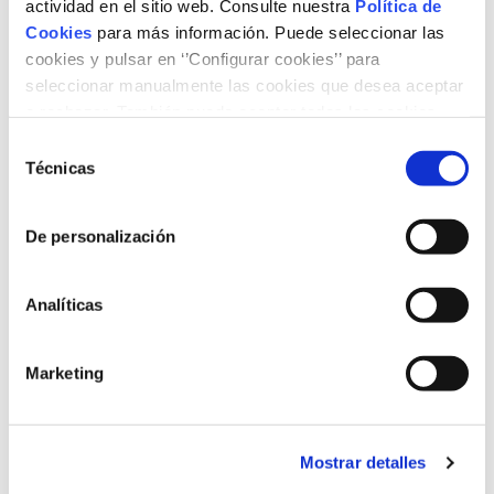
actividad en el sitio web. Consulte nuestra
Política de
PDF in english
Cookies
para más información. Puede seleccionar las
cookies y pulsar en ‘’Configurar cookies’’ para
PDF in spanish
seleccionar manualmente las cookies que desea aceptar
Presentation Mariano Marzo
o rechazar. También puede aceptar todas las cookies
pulsando el botón ‘‘Aceptar’’
Selección
Presentation Paula Ceballos
Técnicas
de
consentimiento
Content Type
De personalización
Articles and reports
Videos
Analíticas
Topic
Energy
Energy transition
Environment
Marketing
Mostrar detalles