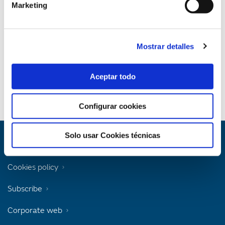
Marketing
Content Type
Books
Mostrar detalles
Topic
Energy transition
Environment
Aceptar todo
Configurar cookies
Solo usar Cookies técnicas
Legal notice
Cookies policy
Subscribe
Corporate web