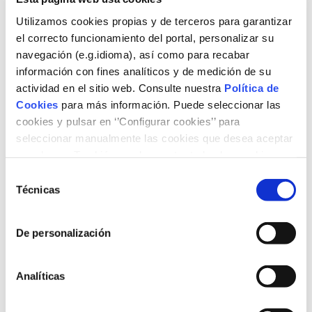
Utilizamos cookies propias y de terceros para garantizar
el correcto funcionamiento del portal, personalizar su
navegación (e.g.idioma), así como para recabar
información con fines analíticos y de medición de su
actividad en el sitio web. Consulte nuestra
Política de
Cookies
para más información. Puede seleccionar las
cookies y pulsar en ‘’Configurar cookies’’ para
seleccionar manualmente las cookies que desea aceptar
o rechazar. También puede aceptar todas las cookies
pulsando el botón ‘‘Aceptar’’
Selección
Authors
Técnicas
de
consentimiento
José Mª Durán/Cirstina de Gispert
De personalización
Available formats
Analíticas
Fiscalidad ambiental de la energía