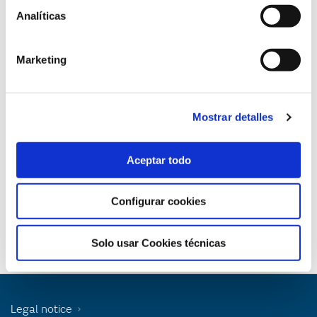
Félix Avia
Analíticas
Available formats
Marketing
La energía eólica
Content Type
Mostrar detalles
Books
Aceptar todo
Topic
Configurar cookies
Renewable energies
Solo usar Cookies técnicas
Legal notice