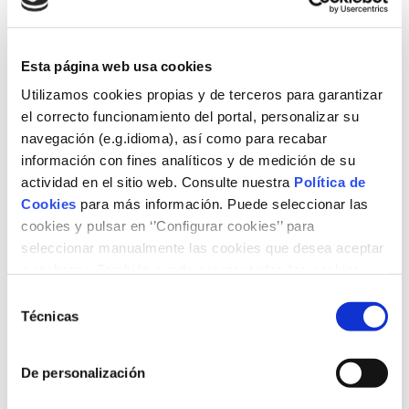
Esta página web usa cookies
Utilizamos cookies propias y de terceros para garantizar
el correcto funcionamiento del portal, personalizar su
navegación (e.g.idioma), así como para recabar
información con fines analíticos y de medición de su
actividad en el sitio web. Consulte nuestra
Política de
It explains the history of the wind sector from the first
Cookies
para más información. Puede seleccionar las
windmills to the current wind farms. The wind is analyzed
cookies y pulsar en ‘’Configurar cookies’’ para
as a resource, the current technology is described and
seleccionar manualmente las cookies que desea aceptar
evaluated and the impact of the penetration of wind
o rechazar. También puede aceptar todas las cookies
energy in the electricity grid. It also analyzes the
pulsando el botón ‘‘Aceptar’’
important contribution of combined cycle power plants to
Selección
compensate for the low moments of production of
Técnicas
de
electricity from renewable energy sources “the back up”.
consentimiento
De personalización
Authors