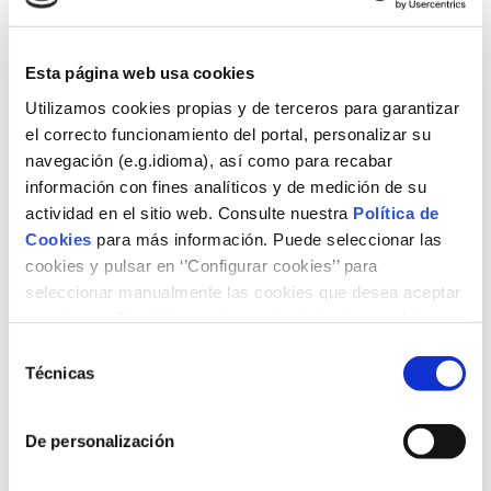
Esta página web usa cookies
Utilizamos cookies propias y de terceros para garantizar
el correcto funcionamiento del portal, personalizar su
navegación (e.g.idioma), así como para recabar
información con fines analíticos y de medición de su
actividad en el sitio web. Consulte nuestra
Política de
Cookies
para más información. Puede seleccionar las
On 14 November, scientist Vaclav Smil spoke at the
cookies y pulsar en ‘’Configurar cookies’’ para
second session of the Naturgy Foundation ‘talkson’
seleccionar manualmente las cookies que desea aceptar
conferences, highlighting the role of natural gas in
decarbonisation and energy efficiency. Smil assured that
o rechazar. También puede aceptar todas las cookies
“we have a global energy supply system that relies
pulsando el botón ‘‘Aceptar’’
Selección
heavily on fossil fuels; replacing it with new arrangements
Técnicas
de
based on renewable energy is a task that will inevitably
consentimiento
occupy us for generations to come.”
De personalización
To see a video of Vaclav Smil’s talk, click
here
.