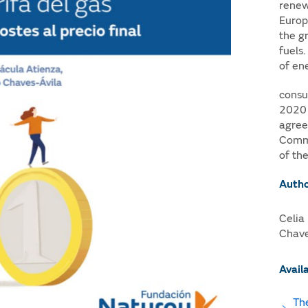
renew
Europ
the gr
fuels
of en
consu
2020 
agree
Commi
of th
Autho
Celia
Chave
Avail
The