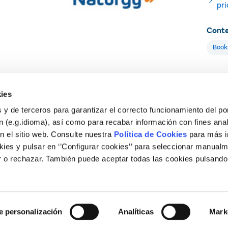
pri
Conte
Book
Topic
ies
Air q
 y de terceros para garantizar el correcto funcionamiento del por
Energ
 (e.g.idioma), así como para recabar información con fines anal
n el sitio web. Consulte nuestra
Política de Cookies
para más i
ies y pulsar en ‘’Configurar cookies’’ para seleccionar manualm
 o rechazar. También puede aceptar todas las cookies pulsando
Legal
e personalización
Analíticas
Mark
Legal notice