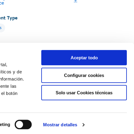
ce
nt Type
s
Aceptar todo
uality
Energy and transport
tal,
y transition
Environment
íticos y de
Configurar cookies
nformación.
ente las
Solo usar Cookies técnicas
 el botón
Newsletter
eting
Mostrar detalles
Subscribe