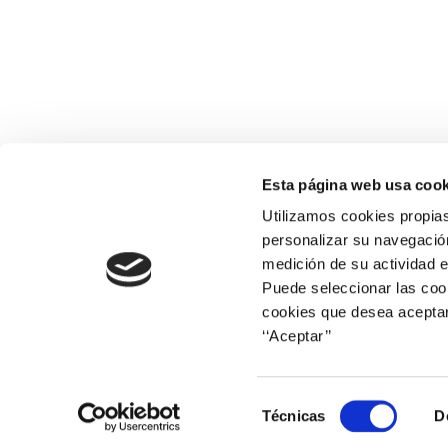
Esta página web usa cook
Utilizamos cookies propias
personalizar su navegación
medición de su actividad e
Puede seleccionar las cook
cookies que desea aceptar
‘‘Aceptar’’
Corporate web
Selección
Técnicas
D
de