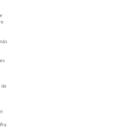
te
re
e
a
 más
les
o de
n
el
ifra