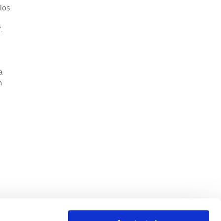
los
.
a
n