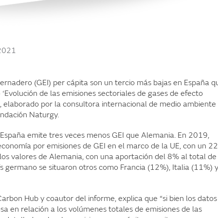
2021
vernadero (GEI) per cápita son un tercio más bajas en España q
o ‘Evolución de las emisiones sectoriales de gases de efecto
, elaborado por la consultora internacional de medio ambiente
undación Naturgy.
, España emite tres veces menos GEI que Alemania. En 2019,
 economía por emisiones de GEI en el marco de la UE, con un 2
e los valores de Alemania, con una aportación del 8% al total de
aís germano se situaron otros como Francia (12%), Italia (11%) 
 Carbon Hub y coautor del informe, explica que “si bien los datos
sa en relación a los volúmenes totales de emisiones de las