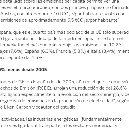
s detallado sobre las emisiones per cápita permite ver una
ciones en el marco europeo, con dos grandes grupos: uno formad
y Austria, con alrededor de 10 tCO
e/por habitante, y otro con
2
con emisiones de aproximadamente 6,5 tCO
e/por habitante”.
2
España, que es el cuarto país más poblado de la UE solo supera
tuó ligeramente por debajo de la media europea. Si se toma el
emania fue el país que más redujo sus emisiones, un 10,2%,
jos (7,6%), España (6,3%), Francia (5,8%) e Italia (3,4%), mien
gero repunte del 1,5%.
 60% menos desde 2005
isiones de GEI en España desde 2005, año en el que se empezó
echos de Emisión (RCDE), arrojan una reducción de del 28,6%
tá ligada especialmente a la evolución del sector energía, y d
ogresiva de emisiones en la producción de electricidad”, segú
de Liken Carbon y coautor del estudio.
as actividades, las industrias energéticas (fundamentalmente
misiones ligadas al transporte, a los sectores residencial y