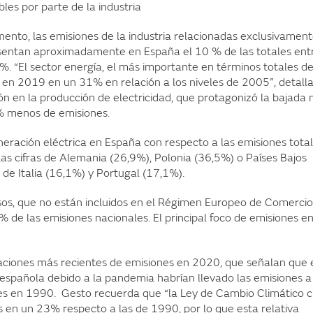
es por parte de la industria
ento, las emisiones de la industria relacionadas exclusivamen
esentan aproximadamente en España el 10 % de las totales ent
. “El sector energía, el más importante en términos totales d
 en 2019 en un 31% en relación a los niveles de 2005”, detall
ón en la producción de electricidad, que protagonizó la bajada
2% menos de emisiones.
eneración eléctrica en España con respecto a las emisiones tota
 las cifras de Alemania (26,9%), Polonia (36,5%) o Países Bajos
 de Italia (16,1%) y Portugal (17,1%).
fusos, que no están incluidos en el Régimen Europeo de Comerci
 de las emisiones nacionales. El principal foco de emisiones e
aciones más recientes de emisiones en 2020, que señalan que 
 española debido a la pandemia habrían llevado las emisiones a
tes en 1990. Gesto recuerda que “la Ley de Cambio Climático c
s en un 23% respecto a las de 1990, por lo que esta relativa