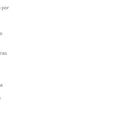
o por
do
tras
 a
e
n