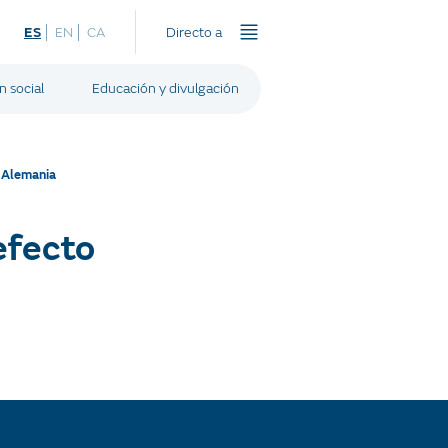
ES
EN
CA
Directo a
n social
Educación y divulgación
e Alemania
efecto