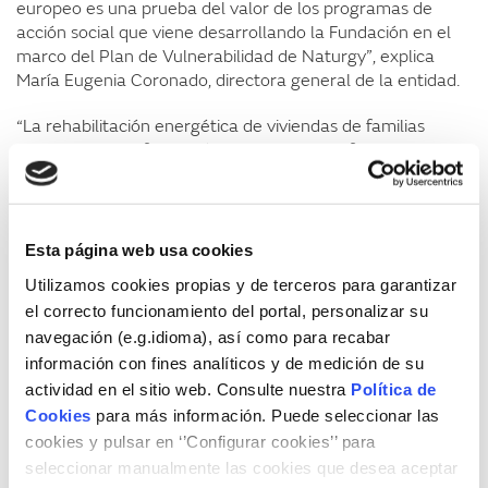
europeo es una prueba del valor de los programas de
acción social que viene desarrollando la Fundación en el
marco del Plan de Vulnerabilidad de Naturgy”, explica
María Eugenia Coronado, directora general de la entidad.
“La rehabilitación energética de viviendas de familias
vulnerables y la formación en materia de eficiencia son los
ejes troncales de nuestras propuestas para contribuir a
paliar la pobreza energética en España, con programas
como el Fondo Solidario de Rehabilitación Energética, la
Escuela de Energía y el Voluntariado energético, de los
Esta página web usa cookies
cuales ya se han beneficiado más de 90.000 personas”,
Utilizamos cookies propias y de terceros para garantizar
según Coronado
el correcto funcionamiento del portal, personalizar su
navegación (e.g.idioma), así como para recabar
También forman parte del proyecto las organizaciones
técnicas ICCS, IEECP, RAP, E7 e ISPE, que cuentan con
información con fines analíticos y de medición de su
experiencia en el diseño y la implementación de
actividad en el sitio web. Consulte nuestra
Política de
intervenciones de eficiencia energética, acciones de alivio
Cookies
para más información. Puede seleccionar las
de la pobreza energética y esquemas de financiación
cookies y pulsar en ‘’Configurar cookies’’ para
innovadores. El grupo lo completa Cáritas Austria, una
seleccionar manualmente las cookies que desea aceptar
organización con experiencia en ayuda humanitaria y