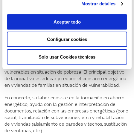
asesorías, que están beneficiando a más de 495.000
Mostrar detalles
personas en 30 países. Asimismo, colaboran con
instituciones públicas, privadas y del tercer sector en
España, Latinoamérica y África, principalmente.
Aceptar todo
Fundación Roure, ayuda integral a la vulnerabilidad
Configurar cookies
energética
El accésit, por su parte, ha sido para
Fundación Roure
, por
Solo usar Cookies técnicas
su iniciativa “Ayuda integral a la vulnerabilidad energética”,
consistente en dar apoyo y acompañamiento a personas
vulnerables en situación de pobreza. El principal objetivo
de la iniciativa es educar y reducir el consumo energético
en viviendas de familias en situación de vulnerabilidad.
En concreto, su labor consiste en la formación en ahorro
energético; ayuda con la gestión e interpretación de
documentos; relación con las empresas energéticas (bono
social, tramitación de subvenciones, etc.) y rehabilitación
de viviendas (aislamiento de paredes y techos, sustitución
de ventanas, etc.).