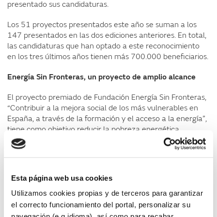
presentado sus candidaturas.
Los 51 proyectos presentados este año se suman a los
147 presentados en las dos ediciones anteriores. En total,
las candidaturas que han optado a este reconocimiento
en los tres últimos años tienen más 700.000 beneficiarios.
Energía Sin Fronteras, un proyecto de amplio alcance
El proyecto premiado de Fundación Energía Sin Fronteras,
“Contribuir a la mejora social de los más vulnerables en
España, a través de la formación y el acceso a la energía”,
tiene como objetivo reducir la pobreza energética
actuando en dos áreas principales: el apoyo a las personas
en situación de pobreza y a las entidades sociales que
acompañan a estas personas.
Esta página web usa cookies
Para ello, esta fundación tiene establecidas varias líneas
de trabajo: facilitar el acceso de las entidades sociales a
Utilizamos cookies propias y de terceros para garantizar
infraestructuras energéticas eficientes, con el fin de
el correcto funcionamiento del portal, personalizar su
generar ahorros que puedan reinvertir en sus actividades;
navegación (e.g.idioma), así como para recabar