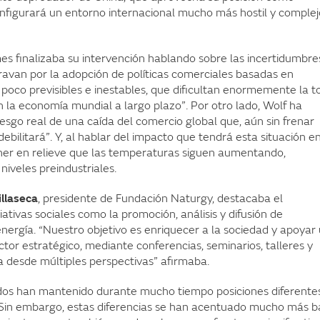
nfigurará un entorno internacional mucho más hostil y complej
imes finalizaba su intervención hablando sobre las incertidumbre
ravan por la adopción de políticas comerciales basadas en
s, poco previsibles e inestables, que dificultan enormemente la 
n la economía mundial a largo plazo”. Por otro lado, Wolf ha
esgo real de una caída del comercio global que, aún sin frenar
ebilitará”. Y, al hablar del impacto que tendrá esta situación e
ner en relieve que las temperaturas siguen aumentando,
iveles preindustriales.
illaseca
, presidente de Fundación Naturgy, destacaba el
ativas sociales como la promoción, análisis y difusión de
nergía. “Nuestro objetivo es enriquecer a la sociedad y apoyar
tor estratégico, mediante conferencias, seminarios, talleres y
a desde múltiples perspectivas” afirmaba.
idos han mantenido durante mucho tiempo posiciones diferente
. Sin embargo, estas diferencias se han acentuado mucho más b