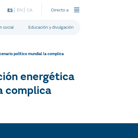
ES
EN
CA
Directo a
n social
Educación y divulgación
cenario político mundial la complica
ción energética
la complica