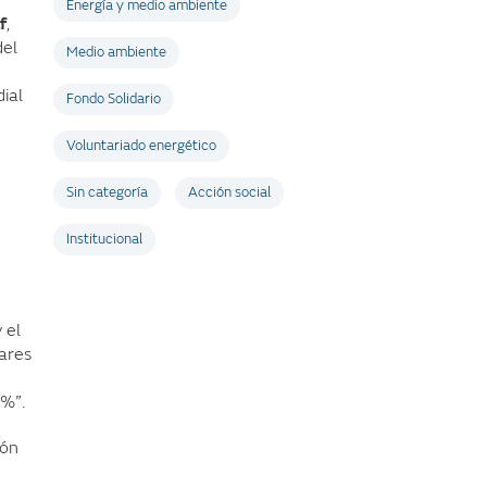
Energía y medio ambiente
f
,
del
Medio ambiente
ial
Fondo Solidario
Voluntariado energético
Sin categoría
Acción social
Institucional
 el
gares
5%”.
ión