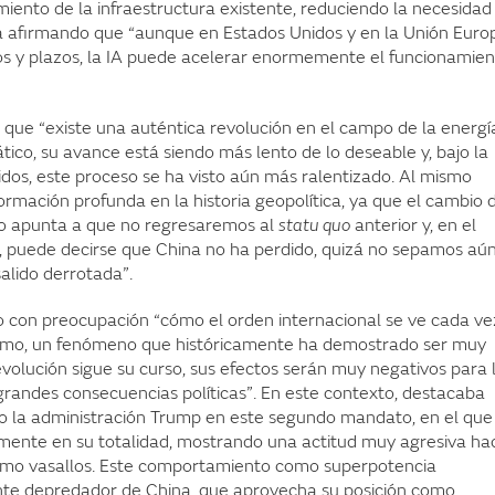
nto de la infraestructura existente, reduciendo la necesidad
ía afirmando que “aunque en Estados Unidos y en la Unión Euro
sos y plazos, la IA puede acelerar enormemente el funcionamie
que “existe una auténtica revolución en el campo de la energí
tico, su avance está siendo más lento de lo deseable y, bajo la
dos, este proceso se ha visto aún más ralentizado. Al mismo
rmación profunda en la historia geopolítica, ya que el cambio 
o apunta a que no regresaremos al
statu quo
anterior y, en el
, puede decirse que China no ha perdido, quizá no sepamos aún
alido derrotada”.
 con preocupación “cómo el orden internacional se ve cada ve
ismo, un fenómeno que históricamente ha demostrado ser muy
evolución sigue su curso, sus efectos serán muy negativos para 
randes consecuencias políticas”. En este contexto, destacaba
o la administración Trump en este segundo mandato, en el que
amente en su totalidad, mostrando una actitud muy agresiva ha
 como vasallos. Este comportamiento como superpotencia
ente depredador de China, que aprovecha su posición como