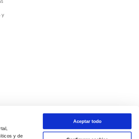
as
 y
Aceptar todo
tal,
íticos y de