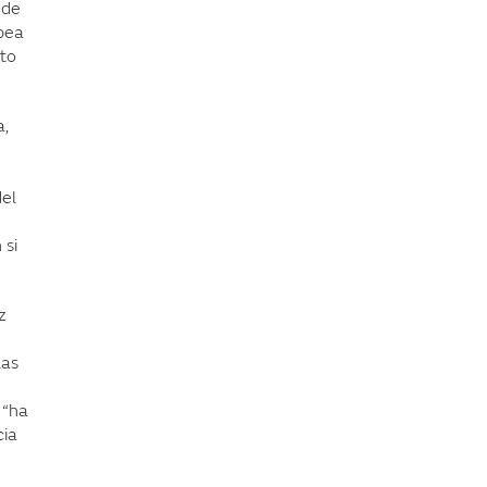
 de
pea
nto
a,
del
 si
z
las
 “ha
cia