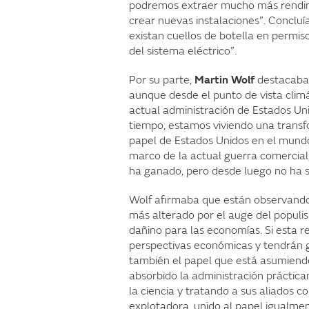
podremos extraer mucho más rendimie
crear nuevas instalaciones”. Conclu
existan cuellos de botella en permi
del sistema eléctrico”.
Por su parte,
Martin
Wolf
destacaba 
aunque desde el punto de vista climá
actual administración de Estados Uni
tiempo, estamos viviendo una transfo
papel de Estados Unidos en el mund
marco de la actual guerra comercial
ha ganado, pero desde luego no ha s
Wolf afirmaba que están observando
más alterado por el auge del popul
dañino para las economías. Si esta r
perspectivas económicas y tendrán g
también el papel que está asumiend
absorbido la administración práctic
la ciencia y tratando a sus aliados
explotadora, unido al papel igualm