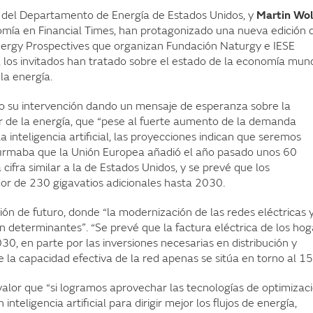
a del Departamento de Energía de Estados Unidos, y
Martin Wol
omía en Financial Times, han protagonizado una nueva edición 
 Energy Prospectives que organizan Fundación Naturgy e IESE
, los invitados han tratado sobre el estado de la economía mund
la energía.
su intervención dando un mensaje de esperanza sobre la
r de la energía, que “pese al fuerte aumento de la demanda
a inteligencia artificial, las proyecciones indican que seremos
firmaba que la Unión Europea añadió el año pasado unos 60
 cifra similar a la de Estados Unidos, y se prevé que los
or de 230 gigavatios adicionales hasta 2030.
n de futuro, donde “la modernización de las redes eléctricas y
erán determinantes”. “Se prevé que la factura eléctrica de los ho
, en parte por las inversiones necesarias en distribución y
e la capacidad efectiva de la red apenas se sitúa en torno al 1
valor que “si logramos aprovechar las tecnologías de optimizac
nteligencia artificial para dirigir mejor los flujos de energía,