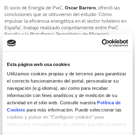
El socio de Energía de PwC,
Oscar Barrero
, ofreció las
conclusiones que se obtuvieron del estudio ‘Cómo
impulsar la eficiencia energética en el sector hotelero en
España’, trabajo realizado conjuntamente entre PwC
España y la Plataforma Tecnológica de Eficiencia
Energética. Se seleccionó el sector hotelero porque
supone uno de los sectores que mejor están afrontando la
crisis, y uno de los pilares de crecimiento de la economía
española (España es el cuarto mayor destino turístico del
Esta página web usa cookies
mundo y segundo en ingresos por turismo internacional,
además el turismo representa el 15% del PIB español).
Utilizamos cookies propias y de terceros para garantizar
Barrero, explicó que en el estudio se identificaron 20
el correcto funcionamiento del portal, personalizar su
acciones concretas que se posicionan como las más
navegación (e.g.idioma), así como para recabar
eficaces dado su mayor retorno de inversión, mayor
información con fines analíticos y de medición de su
impacto en consumo y sencillez de implantación,
actividad en el sitio web. Consulte nuestra
Política de
principalmente relacionadas con la concienciación,
Cookies
para más información. Puede seleccionar las
iluminación eficiente y sistemas de calor y frío.
cookies y pulsar en ‘’Configurar cookies’’ para
seleccionar manualmente las cookies que desea aceptar
El técnico del área de Calidad y Proyectos Europeos de la
o rechazar. También puede aceptar todas las cookies
Axencia Turismo de Galicia de la Xunta de Galicia,
Enrique