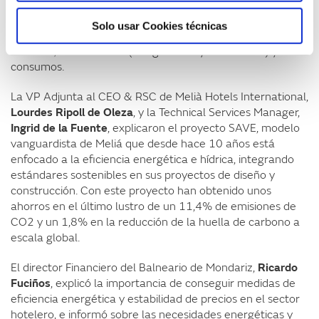
rentables a llevar a cabo tanto en la parte pasiva del
edificio (cerramientos, fachadas y cubiertas), como en la
Solo usar Cookies técnicas
parte activa del mismo (iluminación, agua caliente
sanitaria, climatización (refrigeración y calefacción) y otros
consumos.
La VP Adjunta al CEO & RSC de Melià Hotels International,
Lourdes Ripoll de Oleza
, y la Technical Services Manager,
Ingrid de la Fuente
, explicaron el proyecto SAVE, modelo
vanguardista de Meliá que desde hace 10 años está
enfocado a la eficiencia energética e hídrica, integrando
estándares sostenibles en sus proyectos de diseño y
construcción. Con este proyecto han obtenido unos
ahorros en el último lustro de un 11,4% de emisiones de
CO2 y un 1,8% en la reducción de la huella de carbono a
escala global.
El director Financiero del Balneario de Mondariz,
Ricardo
Fuciños
, explicó la importancia de conseguir medidas de
eficiencia energética y estabilidad de precios en el sector
hotelero, e informó sobre las necesidades energéticas y