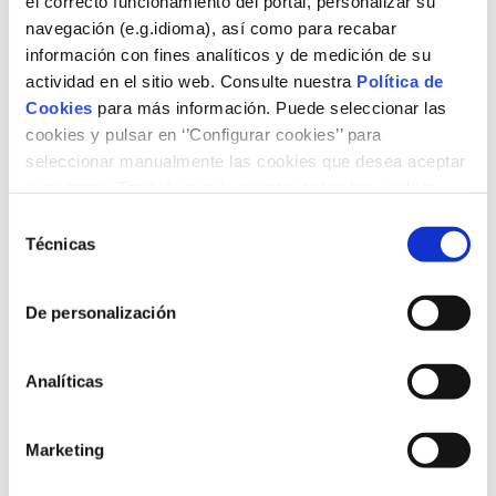
el correcto funcionamiento del portal, personalizar su
navegación (e.g.idioma), así como para recabar
información con fines analíticos y de medición de su
actividad en el sitio web. Consulte nuestra
Política de
Cookies
para más información. Puede seleccionar las
cookies y pulsar en ‘’Configurar cookies’’ para
seleccionar manualmente las cookies que desea aceptar
o rechazar. También puede aceptar todas las cookies
pulsando el botón ‘‘Aceptar’’
Selección
Técnicas
de
17/03/2017
Institucional
consentimiento
De personalización
El presidente del Consejo de Administración de la
compañía, Isidre Fainé, y todos los miembros del Consejo
junto con el Comité de Dirección de la sociedad y los
Analíticas
empleados, transmiten su pesar por la muerte de quien
presidió Gas Natural Fenosa desde octubre de 2004 hasta
Marketing
septiembre de 2016 y acompañan a su viuda y su familia
en este doloroso momento.